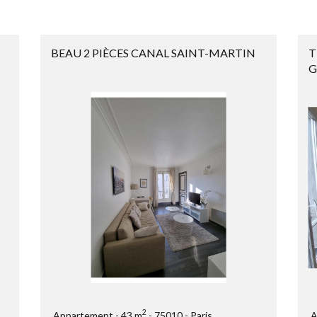
BEAU 2 PIÈCES CANAL SAINT-MARTIN
T
G
2
Appartement
43 m
75010
Paris
A