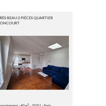
RÈS BEAU 2 PIÈCES QUARTIER
ONCOURT
2
ppartement
40 m
75011
Paris