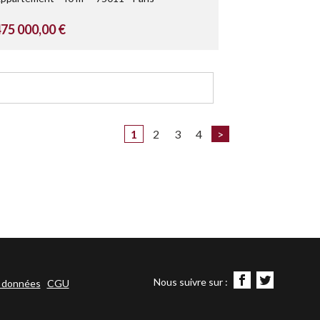
75 000,00 €
1
2
3
4
>
Nous suivre sur :
s données
CGU