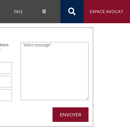
FAQ
ESPACE AVOCAT
tions
-
ENVOYER