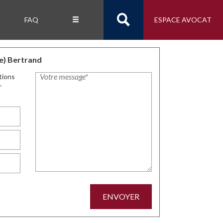
FAQ
ESPACE AVOCAT
e) Bertrand
tions
-
ENVOYER