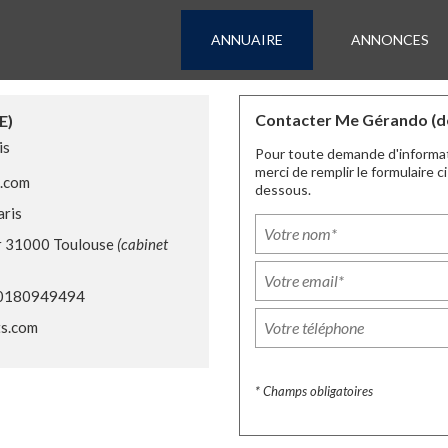
ANNUAIRE
ANNONCES
Contacter Me Gérando (d
E)
is
Pour toute demande d'informa
merci de remplir le formulaire ci
.com
dessous.
aris
er 31000 Toulouse
(cabinet
 0180949494
s.com
* Champs obligatoires