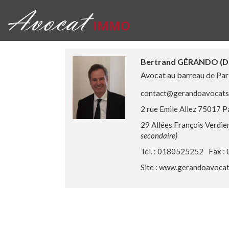
Bertrand GÉRANDO (D
Avocat au barreau de Par
contact@gerandoavocats
2 rue Emile Allez 75017 P
29 Allées François Verdi
secondaire)
Tél. : 0180525252
Fax :
Site :
www.gerandoavocat