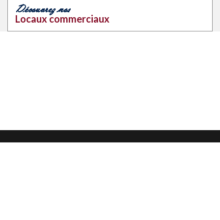
Découvrez nos
Locaux commerciaux
Mentions légales
Confidentialité et protection des données
CGU
Nous contacter
Nous suivre sur :
Ce site a été
créé par Jurihub