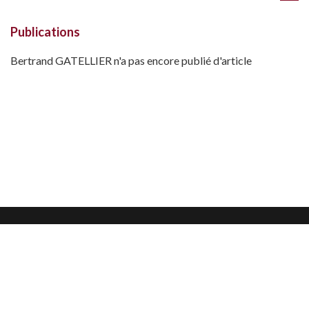
Publications
Bertrand GATELLIER n'a pas encore publié d'article
Mentions légales
Confidentialité et protection des données
CGU
Nous contacter
Nous suivre sur :