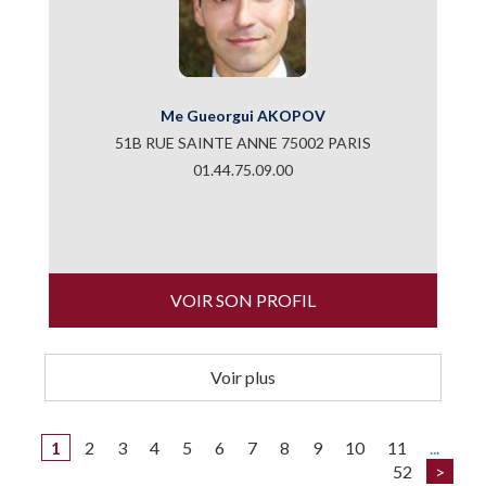
Me Gueorgui AKOPOV
51B RUE SAINTE ANNE 75002 PARIS
01.44.75.09.00
VOIR SON PROFIL
Voir plus
1
2
3
4
5
6
7
8
9
10
11
...
52
>