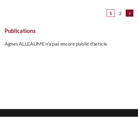
1
2
>
Publications
Agnes ALLEAUME n'a pas encore publié d'article
Mentions légales
Confidentialité et protection des données
CGU
Nous contacter