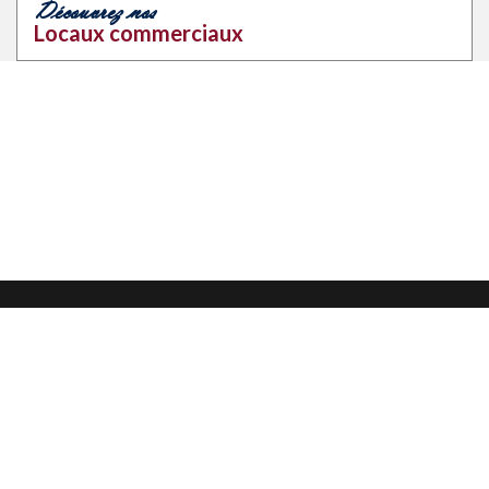
Découvrez nos
Locaux commerciaux
Mentions légales
Confidentialité et protection des données
CGU
Nous contacter
Nous suivre sur :
Ce site a été
créé par Jurihub