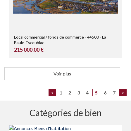
Local commercial / fonds de commerce
44500
La
Baule-Escoublac
215 000,00 €
Voir plus
<
1
2
3
4
5
6
7
>
Catégories de bien