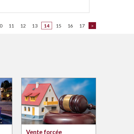
0
11
12
13
14
15
16
17
>
Vente forcée