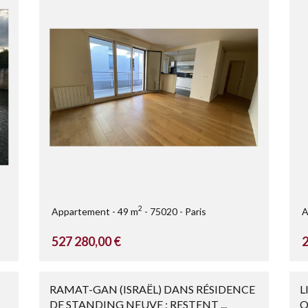
2
Appartement
49 m
75020
Paris
A
527 280,00 €
2
RAMAT-GAN (ISRAËL) DANS RÉSIDENCE
L
DE STANDING NEUVE : RESTENT ...
Q