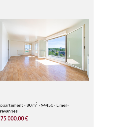
2
ppartement
80 m
94450
Limeil-
revannes
75 000,00 €