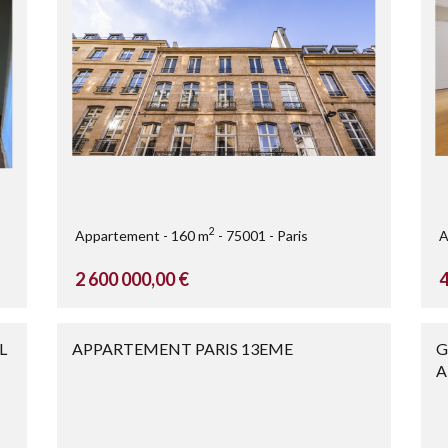
2
Appartement
160 m
75001
Paris
A
2 600 000,00 €
4
L
APPARTEMENT PARIS 13EME
G
A