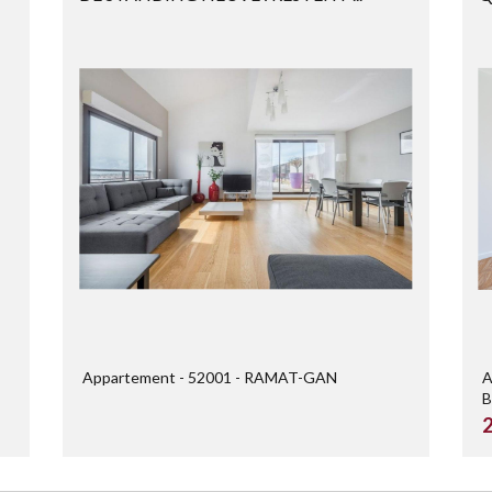
...
Appartement
52001
RAMAT-GAN
A
B
2