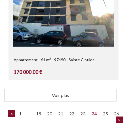
2
Appartement
61 m
97490
Sainte Clotilde
170 000,00 €
Voir plus
<
1
...
19
20
21
22
23
24
25
26
>