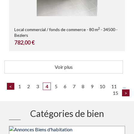
2
Local commercial / fonds de commerce
80 m
34500
Beziers
782,00 €
Voir plus
<
1
2
3
4
5
6
7
8
9
10
11
...
15
>
Catégories de bien